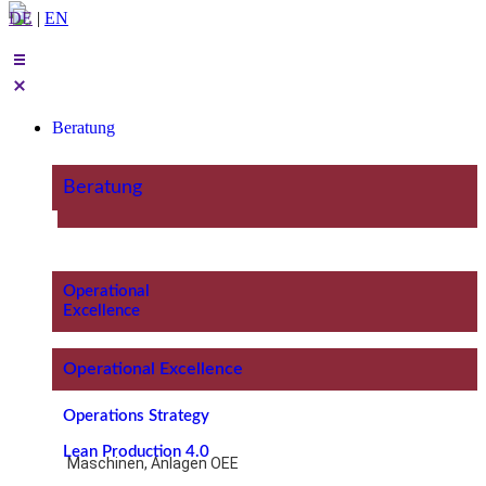
DE
|
EN
Beratung
Beratung
Operational
Excellence
Operational Excellence
Operations Strategy
Lean Production 4.0
Maschinen, Anlagen OEE