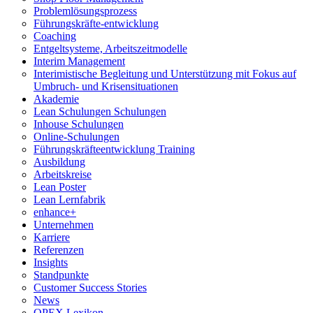
Problemlösungsprozess
Führungskräfte-entwicklung
Coaching
Entgeltsysteme, Arbeitszeitmodelle
Interim Management
Interimistische Begleitung und Unterstützung mit Fokus auf
Umbruch- und Krisensituationen
Akademie
Lean Schulungen Schulungen
Inhouse Schulungen
Online-Schulungen
Führungskräfteentwicklung Training
Ausbildung
Arbeitskreise
Lean Poster
Lean Lernfabrik
enhance+
Unternehmen
Karriere
Referenzen
Insights
Standpunkte
Customer Success Stories
News
OPEX Lexikon