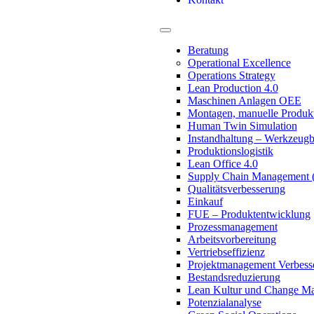
Beratung
Operational Excellence
Operations Strategy
Lean Production 4.0
Maschinen Anlagen OEE
Montagen, manuelle Produk
Human Twin Simulation
Instandhaltung – Werkzeug
Produktionslogistik
Lean Office 4.0
Supply Chain Management
Qualitätsverbesserung
Einkauf
FUE – Produktentwicklung
Prozessmanagement
Arbeitsvorbereitung
Vertriebseffizienz
Projektmanagement Verbess
Bestandsreduzierung
Lean Kultur und Change M
Potenzialanalyse