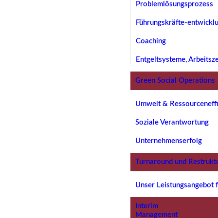
Problemlösungsprozess
Führungskräfte-entwickl
Coaching
Entgeltsysteme, Arbeitsz
Green Social Operations
Umwelt & Ressourceneffi
Soziale Verantwortung
Unternehmenserfolg
Turnaround und Restrukt
Unser Leistungsangebot f
Interim
Management