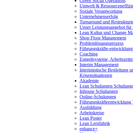
Green Social Operations
Umwelt & Ressourceneffizi
Soziale Verantwortung
Unternehmenserfolg
Turnaround und Restrukturi
Unser Leistungsangebot für
Lean Kultur und Change M
Shop Floor Management
Problemlösungsprozess
Führungskräfte-entwicklung
Coaching
Entgeltsysteme, Arbeitszeit
Interim Management
Interimistische Begleitung 
Krisensituationen
Akademie
Lean Schulungen Schulung
Inhouse Schulungen
Online-Schulungen
Führungskräfteentwicklung 
Ausbildung
Arbeitskreise
Lean Poster
Lean Lernfabrik
enhance+