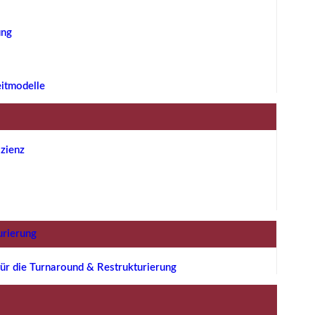
ung
eitmodelle
zienz
urierung
ür die Turnaround & Restrukturierung