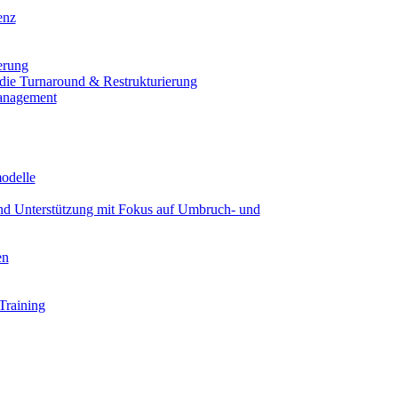
enz
erung
 die Turnaround & Restrukturierung
anagement
modelle
und Unterstützung mit Fokus auf Umbruch- und
en
Training