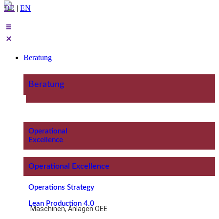
DE
|
EN
Beratung
Beratung
Operational
Excellence
Operational Excellence
Operations Strategy
Lean Production 4.0
Maschinen, Anlagen OEE