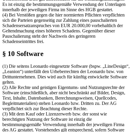
Es ist einzig die bestimmungsgemäße Verwendung der Unterlagen
innerhalb der jeweiligen Firma im Sinne des HGB gestattet.
(4) Bei Verstößen gegen die hier normierten Pflichten verpflichten
sich die Parteien gegenseitig zur Zahlung eines pauschalierten
Schadensersatzanspruches von EUR 20.000,00 vorbehaltlich der
Geltendmachung eines höheren Schadens. Gegenüber dieser
Pauschalierung steht der Nachweis des geringeren
Schadenseintrittes frei.
§ 10 Software
(1) Die seitens Leonardo eingesetzte Software (bspw. „LineDesign“,
„Leanion“) unterfällt den Urheberrechten der Leonardo bzw. von
Drittunternehmen. Dies wird auch für künftig entwickelte Software
gelten.
(2) Alle Rechte und geistigen Eigentums- und Nutzungsrechte der
Software (einschließlich, aber nicht beschränkt auf Bilder, Design,
Text, Inhalte, Datenbanken, Berechnungsweisen, Quellcodes,
Begleitmaterialien) stehen Leonardo bzw. Dritten zu. Der AG
verpflichtet sich zur Beachtung dieser Rechte.
(3) Mit dem Kauf oder Lizenzerwerb bzw. der sonst wie
berechtigten Nutzung der Software ist einzig die
bestimmungsgemäße Verwendung innerhalb der jeweiligen Firma
des AG gestattet. Vorstehendes gilt entsprechend, sofern Software