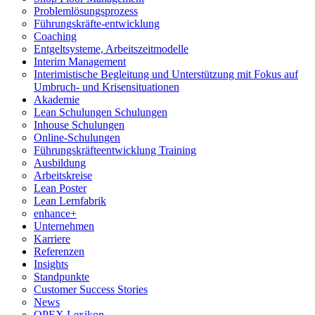
Problemlösungsprozess
Führungskräfte-entwicklung
Coaching
Entgeltsysteme, Arbeitszeitmodelle
Interim Management
Interimistische Begleitung und Unterstützung mit Fokus auf
Umbruch- und Krisensituationen
Akademie
Lean Schulungen Schulungen
Inhouse Schulungen
Online-Schulungen
Führungskräfteentwicklung Training
Ausbildung
Arbeitskreise
Lean Poster
Lean Lernfabrik
enhance+
Unternehmen
Karriere
Referenzen
Insights
Standpunkte
Customer Success Stories
News
OPEX Lexikon