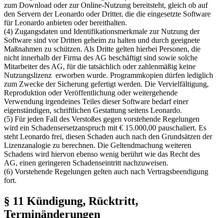
zum Download oder zur Online-Nutzung bereitsteht, gleich ob auf
den Servern der Leonardo oder Dritter, die die eingesetzte Software
für Leonardo anbieten oder bereithalten.
(4) Zugangsdaten und Identifikationsmerkmale zur Nutzung der
Software sind vor Dritten geheim zu halten und durch geeignete
Maßnahmen zu schützen. Als Dritte gelten hierbei Personen, die
nicht innerhalb der Firma des AG beschäftigt sind sowie solche
Mitarbeiter des AG, für die tatsächlich oder zahlenmäßig keine
Nutzungslizenz erworben wurde. Programmkopien dürfen lediglich
zum Zwecke der Sicherung gefertigt werden. Die Vervielfältigung,
Reproduktion oder Veröffentlichung oder weitergehende
Verwendung irgendeines Teiles dieser Software bedarf einer
eigenständigen, schriftlichen Gestattung seitens Leonardo.
(5) Für jeden Fall des Verstoßes gegen vorstehende Regelungen
wird ein Schadensersetzanspruch mit € 15.000,00 pauschaliert. Es
steht Leonardo frei, diesen Schaden auch nach den Grundsätzen der
Lizenzanalogie zu berechnen. Die Geltendmachung weiteren
Schadens wird hiervon ebenso wenig berührt wie das Recht des
AG, einen geringeren Schadenseintritt nachzuweisen.
(6) Vorstehende Regelungen gelten auch nach Vertragsbeendigung
fort.
§ 11 Kündigung, Rücktritt,
Terminänderungen