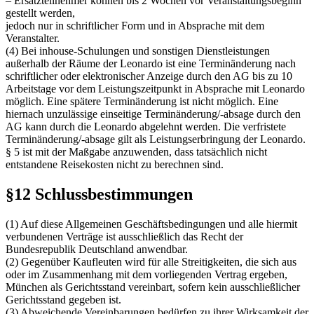
– Ersatzteilnehmer können bis 2 Wochen vor Veranstaltungsbeginn
gestellt werden,
jedoch nur in schriftlicher Form und in Absprache mit dem
Veranstalter.
(4) Bei inhouse-Schulungen und sonstigen Dienstleistungen
außerhalb der Räume der Leonardo ist eine Terminänderung nach
schriftlicher oder elektronischer Anzeige durch den AG bis zu 10
Arbeitstage vor dem Leistungszeitpunkt in Absprache mit Leonardo
möglich. Eine spätere Terminänderung ist nicht möglich. Eine
hiernach unzulässige einseitige Terminänderung/-absage durch den
AG kann durch die Leonardo abgelehnt werden. Die verfristete
Terminänderung/-absage gilt als Leistungserbringung der Leonardo.
§ 5 ist mit der Maßgabe anzuwenden, dass tatsächlich nicht
entstandene Reisekosten nicht zu berechnen sind.
§12 Schlussbestimmungen
(1) Auf diese Allgemeinen Geschäftsbedingungen und alle hiermit
verbundenen Verträge ist ausschließlich das Recht der
Bundesrepublik Deutschland anwendbar.
(2) Gegenüber Kaufleuten wird für alle Streitigkeiten, die sich aus
oder im Zusammenhang mit dem vorliegenden Vertrag ergeben,
München als Gerichtsstand vereinbart, sofern kein ausschließlicher
Gerichtsstand gegeben ist.
(3) Abweichende Vereinbarungen bedürfen zu ihrer Wirksamkeit der