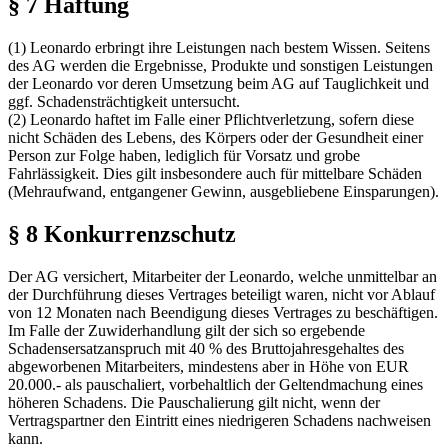
§ 7 Haftung
(1) Leonardo erbringt ihre Leistungen nach bestem Wissen. Seitens
des AG werden die Ergebnisse, Produkte und sonstigen Leistungen
der Leonardo vor deren Umsetzung beim AG auf Tauglichkeit und
ggf. Schadensträchtigkeit untersucht.
(2) Leonardo haftet im Falle einer Pflichtverletzung, sofern diese
nicht Schäden des Lebens, des Körpers oder der Gesundheit einer
Person zur Folge haben, lediglich für Vorsatz und grobe
Fahrlässigkeit. Dies gilt insbesondere auch für mittelbare Schäden
(Mehraufwand, entgangener Gewinn, ausgebliebene Einsparungen).
§ 8 Konkurrenzschutz
Der AG versichert, Mitarbeiter der Leonardo, welche unmittelbar an
der Durchführung dieses Vertrages beteiligt waren, nicht vor Ablauf
von 12 Monaten nach Beendigung dieses Vertrages zu beschäftigen.
Im Falle der Zuwiderhandlung gilt der sich so ergebende
Schadensersatzanspruch mit 40 % des Bruttojahresgehaltes des
abgeworbenen Mitarbeiters, mindestens aber in Höhe von EUR
20.000.- als pauschaliert, vorbehaltlich der Geltendmachung eines
höheren Schadens. Die Pauschalierung gilt nicht, wenn der
Vertragspartner den Eintritt eines niedrigeren Schadens nachweisen
kann.