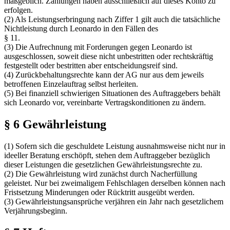
maßgeblich. Zahlungen haben ausschließlich auf dieses Konto zu
erfolgen.
(2) Als Leistungserbringung nach Ziffer 1 gilt auch die tatsächliche
Nichtleistung durch Leonardo in den Fällen des
§ 11.
(3) Die Aufrechnung mit Forderungen gegen Leonardo ist
ausgeschlossen, soweit diese nicht unbestritten oder rechtskräftig
festgestellt oder bestritten aber entscheidungsreif sind.
(4) Zurückbehaltungsrechte kann der AG nur aus dem jeweils
betroffenen Einzelauftrag selbst herleiten.
(5) Bei finanziell schwierigen Situationen des Auftraggebers behält
sich Leonardo vor, vereinbarte Vertragskonditionen zu ändern.
§ 6 Gewährleistung
(1) Sofern sich die geschuldete Leistung ausnahmsweise nicht nur in
ideeller Beratung erschöpft, stehen dem Auftraggeber bezüglich
dieser Leistungen die gesetzlichen Gewährleistungsrechte zu.
(2) Die Gewährleistung wird zunächst durch Nacherfüllung
geleistet. Nur bei zweimaligem Fehlschlagen derselben können nach
Fristsetzung Minderungen oder Rücktritt ausgeübt werden.
(3) Gewährleistungsansprüche verjähren ein Jahr nach gesetzlichem
Verjährungsbeginn.