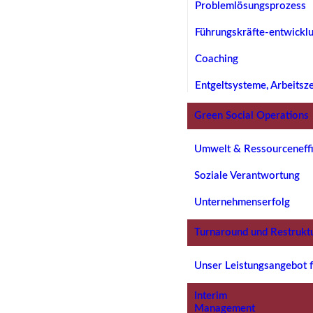
Problemlösungsprozess
Führungskräfte-entwickl
Coaching
Entgeltsysteme, Arbeitsz
Green Social Operations
Umwelt & Ressourceneffi
Soziale Verantwortung
Unternehmenserfolg
Turnaround und Restrukt
Unser Leistungsangebot f
Interim
Management