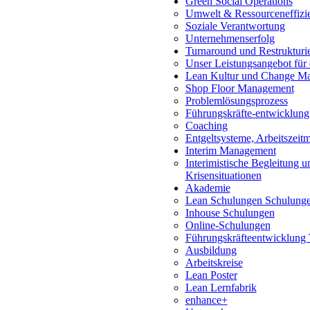
Green Social Operations
Umwelt & Ressourceneffizi
Soziale Verantwortung
Unternehmenserfolg
Turnaround und Restrukturi
Unser Leistungsangebot für
Lean Kultur und Change M
Shop Floor Management
Problemlösungsprozess
Führungskräfte-entwicklung
Coaching
Entgeltsysteme, Arbeitszeit
Interim Management
Interimistische Begleitung 
Krisensituationen
Akademie
Lean Schulungen Schulung
Inhouse Schulungen
Online-Schulungen
Führungskräfteentwicklung 
Ausbildung
Arbeitskreise
Lean Poster
Lean Lernfabrik
enhance+