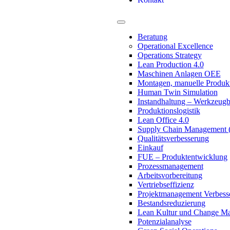
Beratung
Operational Excellence
Operations Strategy
Lean Production 4.0
Maschinen Anlagen OEE
Montagen, manuelle Produk
Human Twin Simulation
Instandhaltung – Werkzeug
Produktionslogistik
Lean Office 4.0
Supply Chain Management
Qualitätsverbesserung
Einkauf
FUE – Produktentwicklung
Prozessmanagement
Arbeitsvorbereitung
Vertriebseffizienz
Projektmanagement Verbess
Bestandsreduzierung
Lean Kultur und Change M
Potenzialanalyse