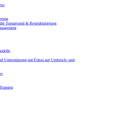
enz
erung
 die Turnaround & Restrukturierung
anagement
modelle
und Unterstützung mit Fokus auf Umbruch- und
en
Training