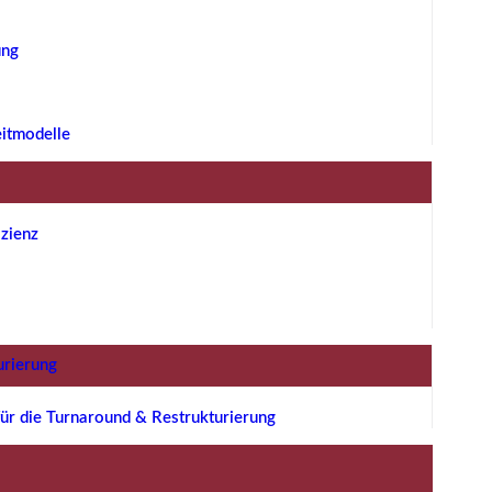
ung
eitmodelle
zienz
urierung
ür die Turnaround & Restrukturierung