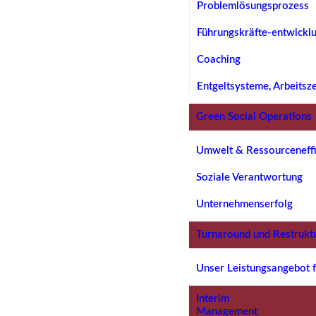
Problemlösungsprozess
Führungskräfte-entwickl
Coaching
Entgeltsysteme, Arbeitsz
Green Social Operations
Umwelt & Ressourceneffi
Soziale Verantwortung
Unternehmenserfolg
Turnaround und Restrukt
Unser Leistungsangebot f
Interim
Management