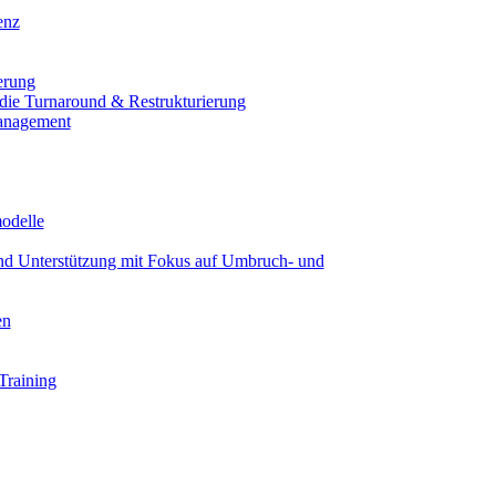
enz
erung
 die Turnaround & Restrukturierung
anagement
modelle
und Unterstützung mit Fokus auf Umbruch- und
en
Training