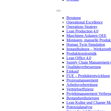
Beratung
Operational Excellence
Operations Strategy
Lean Production 4.0
Maschinen Anlagen OEE
Montagen, manuelle Produk
Human Twin Simulation
Instandhaltung – Werkzeug
Produktionslogistik
Lean Office 4.0
Supply Chain Management
Qualitätsverbesserung
Einkauf
FUE – Produktentwicklung
Prozessmanagement
Arbeitsvorbereitung
Vertriebseffizienz
Projektmanagement Verbess
Bestandsreduzierung
Lean Kultur und Change M
Potenzialanalyse