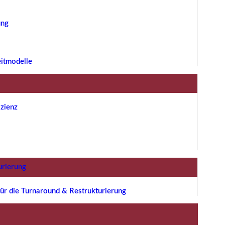
ung
eitmodelle
zienz
urierung
ür die Turnaround & Restrukturierung