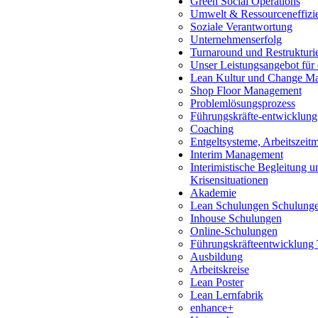
Green Social Operations
Umwelt & Ressourceneffizi
Soziale Verantwortung
Unternehmenserfolg
Turnaround und Restrukturi
Unser Leistungsangebot für
Lean Kultur und Change M
Shop Floor Management
Problemlösungsprozess
Führungskräfte-entwicklung
Coaching
Entgeltsysteme, Arbeitszeit
Interim Management
Interimistische Begleitung 
Krisensituationen
Akademie
Lean Schulungen Schulung
Inhouse Schulungen
Online-Schulungen
Führungskräfteentwicklung 
Ausbildung
Arbeitskreise
Lean Poster
Lean Lernfabrik
enhance+