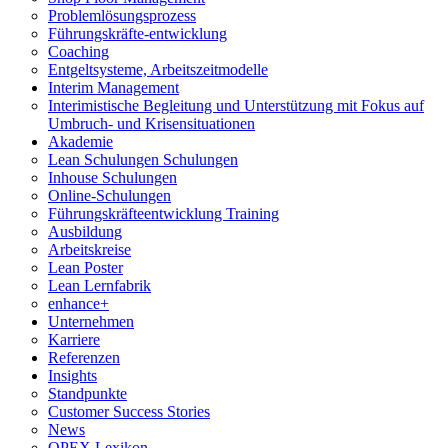
Problemlösungsprozess
Führungskräfte-entwicklung
Coaching
Entgeltsysteme, Arbeitszeitmodelle
Interim Management
Interimistische Begleitung und Unterstützung mit Fokus auf
Umbruch- und Krisensituationen
Akademie
Lean Schulungen Schulungen
Inhouse Schulungen
Online-Schulungen
Führungskräfteentwicklung Training
Ausbildung
Arbeitskreise
Lean Poster
Lean Lernfabrik
enhance+
Unternehmen
Karriere
Referenzen
Insights
Standpunkte
Customer Success Stories
News
OPEX Lexikon