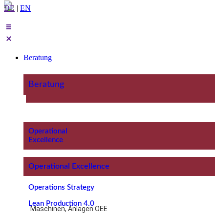
DE
|
EN
Beratung
Beratung
Operational
Excellence
Operational Excellence
Operations Strategy
Lean Production 4.0
Maschinen, Anlagen OEE