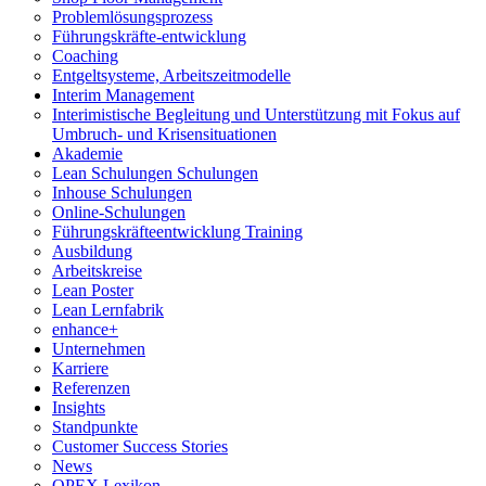
Problemlösungsprozess
Führungskräfte-entwicklung
Coaching
Entgeltsysteme, Arbeitszeitmodelle
Interim Management
Interimistische Begleitung und Unterstützung mit Fokus auf
Umbruch- und Krisensituationen
Akademie
Lean Schulungen Schulungen
Inhouse Schulungen
Online-Schulungen
Führungskräfteentwicklung Training
Ausbildung
Arbeitskreise
Lean Poster
Lean Lernfabrik
enhance+
Unternehmen
Karriere
Referenzen
Insights
Standpunkte
Customer Success Stories
News
OPEX Lexikon