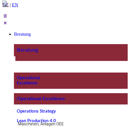
DE
|
EN
Beratung
Beratung
Operational
Excellence
Operational Excellence
Operations Strategy
Lean Production 4.0
Maschinen, Anlagen OEE