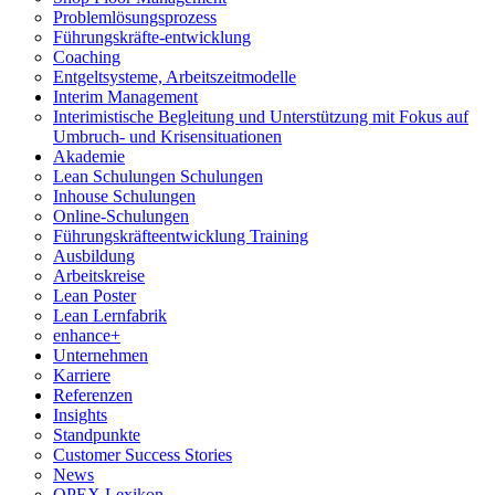
Problemlösungsprozess
Führungskräfte-entwicklung
Coaching
Entgeltsysteme, Arbeitszeitmodelle
Interim Management
Interimistische Begleitung und Unterstützung mit Fokus auf
Umbruch- und Krisensituationen
Akademie
Lean Schulungen Schulungen
Inhouse Schulungen
Online-Schulungen
Führungskräfteentwicklung Training
Ausbildung
Arbeitskreise
Lean Poster
Lean Lernfabrik
enhance+
Unternehmen
Karriere
Referenzen
Insights
Standpunkte
Customer Success Stories
News
OPEX Lexikon