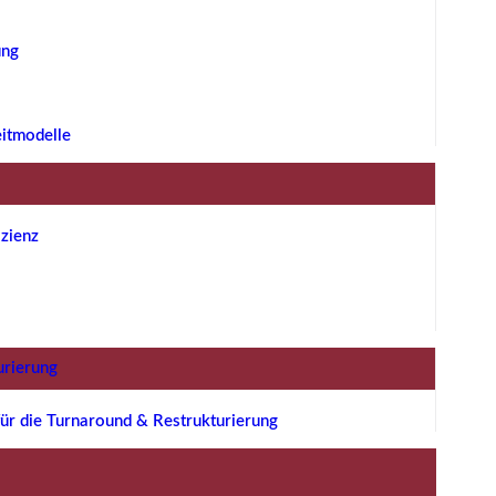
ung
eitmodelle
zienz
urierung
ür die Turnaround & Restrukturierung