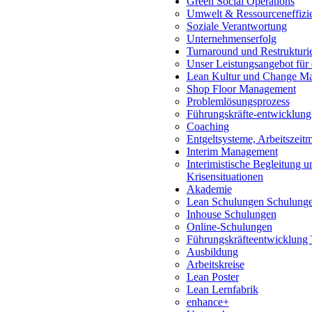
Green Social Operations
Umwelt & Ressourceneffizi
Soziale Verantwortung
Unternehmenserfolg
Turnaround und Restrukturi
Unser Leistungsangebot für
Lean Kultur und Change M
Shop Floor Management
Problemlösungsprozess
Führungskräfte-entwicklung
Coaching
Entgeltsysteme, Arbeitszeit
Interim Management
Interimistische Begleitung 
Krisensituationen
Akademie
Lean Schulungen Schulung
Inhouse Schulungen
Online-Schulungen
Führungskräfteentwicklung 
Ausbildung
Arbeitskreise
Lean Poster
Lean Lernfabrik
enhance+