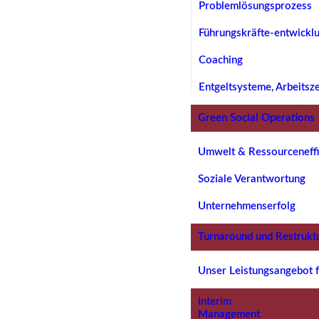
Problemlösungsprozess
Führungskräfte-entwickl
Coaching
Entgeltsysteme, Arbeitsz
Green Social Operations
Umwelt & Ressourceneffi
Soziale Verantwortung
Unternehmenserfolg
Turnaround und Restrukt
Unser Leistungsangebot f
Interim
Management