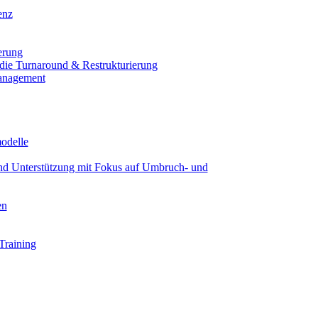
enz
erung
 die Turnaround & Restrukturierung
anagement
modelle
und Unterstützung mit Fokus auf Umbruch- und
en
Training