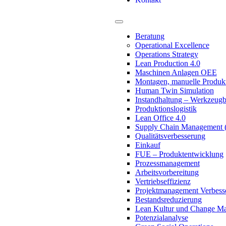
Beratung
Operational Excellence
Operations Strategy
Lean Production 4.0
Maschinen Anlagen OEE
Montagen, manuelle Produk
Human Twin Simulation
Instandhaltung – Werkzeug
Produktionslogistik
Lean Office 4.0
Supply Chain Management
Qualitätsverbesserung
Einkauf
FUE – Produktentwicklung
Prozessmanagement
Arbeitsvorbereitung
Vertriebseffizienz
Projektmanagement Verbess
Bestandsreduzierung
Lean Kultur und Change M
Potenzialanalyse