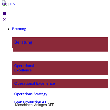
DE
|
EN
Beratung
Beratung
Operational
Excellence
Operational Excellence
Operations Strategy
Lean Production 4.0
Maschinen, Anlagen OEE