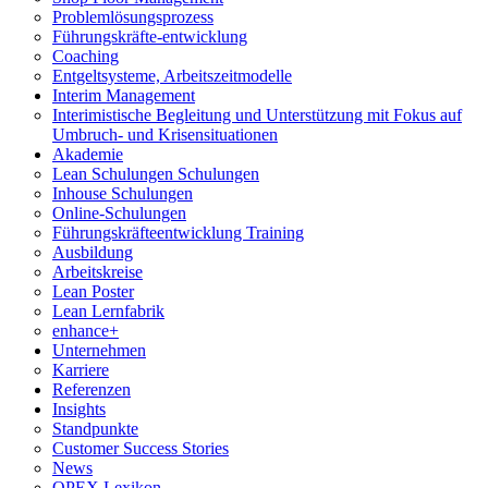
Problemlösungsprozess
Führungskräfte-entwicklung
Coaching
Entgeltsysteme, Arbeitszeitmodelle
Interim Management
Interimistische Begleitung und Unterstützung mit Fokus auf
Umbruch- und Krisensituationen
Akademie
Lean Schulungen Schulungen
Inhouse Schulungen
Online-Schulungen
Führungskräfteentwicklung Training
Ausbildung
Arbeitskreise
Lean Poster
Lean Lernfabrik
enhance+
Unternehmen
Karriere
Referenzen
Insights
Standpunkte
Customer Success Stories
News
OPEX Lexikon